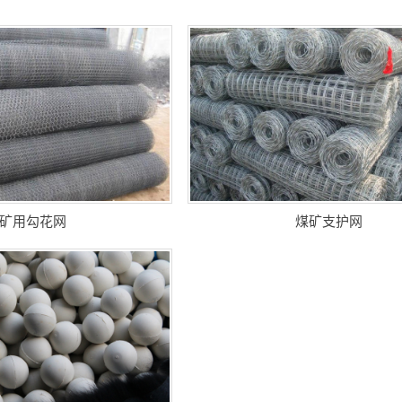
煤矿支护网
矿用勾花网