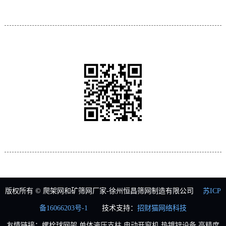
服务热线：0516-83775599 82182619
关注我们
扫一扫，恒昌手机站
版权所有 © 爬架网和矿筛网厂家-徐州恒昌筛网制造有限公司
苏ICP
备16066203号-1
技术支持：
招财猫网络科技
友情链接：
螺栓球网架
单体液压支柱
电动开窗机
热镀锌设备
高精度