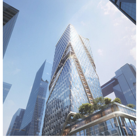
公司拥有***生产设备，雄厚的技术力量，科学的工艺流程，
完善的质量检测体系。本公司所生产的筛网广泛应用于矿山、煤
炭、石油、化肥、粮食、食盐、环保装饰等行业。
公司恪守"顾客至上、质量保证"的宗旨。均采用优质原材料，
做到严把质量关。承蒙各界朋友的协助与支持，公司将不断发展壮
大。全体员工热诚欢迎海内外客商前来参观访问，共谋发展。