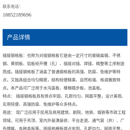
联系电话：
18852189696
产品详情
插接钢格板：也称为对插钢格板它是由一定尺寸的普碳扁钢、不锈
钢、黄铜板、铝板经开槽（孔）、插接对插、焊接、精整等工序制造
而成。插接钢格板了涵盖了普通钢格板的高强、防腐、免维护等特
点，又独具组合均匀精密，结构轻便精美、自然和谐、格调雅致特
点。本产品可广泛用于水沟盖板、楼梯踏步板、池盖板。
特点： 插接钢格板具有焊点牢固、孔距均匀、网面平整，设计美观、
实用轻便、高强防腐、免维护等众多特点。
用途： 现广泛应用于民用及商用建筑、剧院、地铁、城铁等市政工程
领域，可用于吊顶、室内外装潢装修、平台走道、通气窗（井）、广
告牌匾、各种盖板等。插接格栅板焊点牢固、孔距均匀、网面平整，