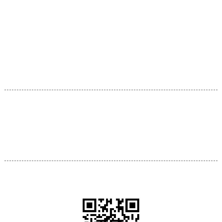
产品展示
矿筛网
爬架网
钢板网
冲孔网
钢格板
护栏网
编织筛网
不锈钢网
建筑网片
工业滤布
煤矿专用网
震动筛洗煤矿厂配件
联系我们
地 址： 徐州经济开发区庙山路5-5号
服务热线：0516-83775599 82182619
关注我们