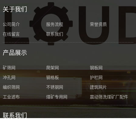
关于我们
公司简介
服务流程
荣誉资质
在线留言
联系我们
产品展示
矿筛网
爬架网
钢板网
冲孔网
钢格板
护栏网
编织筛网
不锈钢网
建筑网片
工业滤布
煤矿专用网
震动筛洗煤矿厂配件
联系我们
地 址： 徐州经济开发区庙山路5-5号